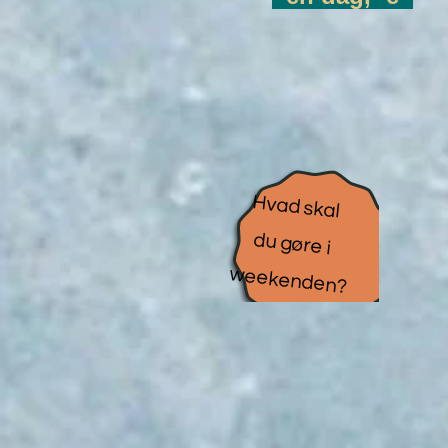
Hvad skal
du gøre i
weekenden?