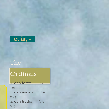
et år, -
The
Ordinals
1. den første
(the
1st)
2. den anden
(the
2nd)
3. den tredje
(the
3rd)