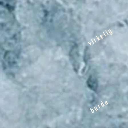
virkelig
burde