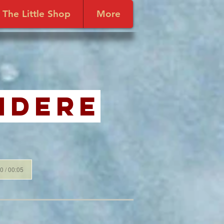
The Little Shop
More
ndere
0 / 00:05