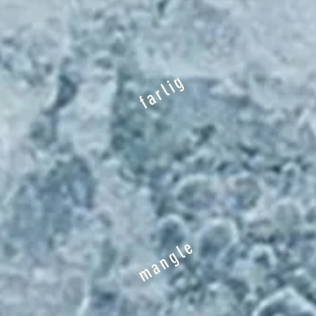
farlig
mangle