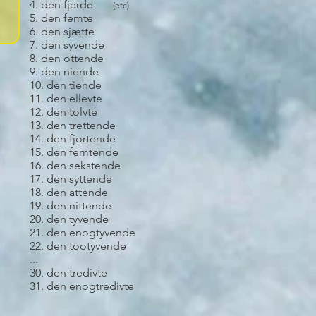
4. den fjerde
(etc)
5. den femte
6. den sjætte
7. den syvende
8. den ottende
9. den niende
10. den tiende
11. den ellevte
12. den tolvte
13. den trettende
14. den fjortende
15. den femtende
16. den sekstende
17. den syttende
18. den attende
19. den nittende
20. den tyvende
21. den enogtyvende
22. den tootyvende
...
30. den tredivte
31. den enogtredivte