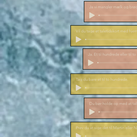
Ja vi mangler mælk og brød
Vil du tage et taletidskort med hjem
Ja. Et til hundrede eller til 
Tag du bare et til to hundrede.
Du bør holde op med at tal
Prøv du at sige det til Martin eller N