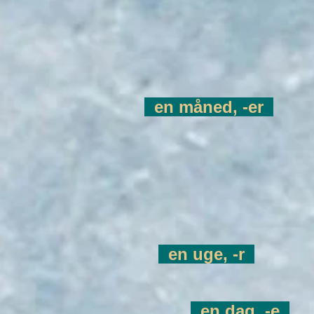
en måned, -er
en uge, -r
en dag, -e