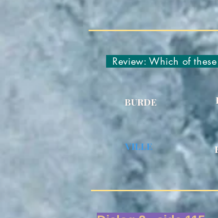
Review: Which of these
BURDE
VILLE