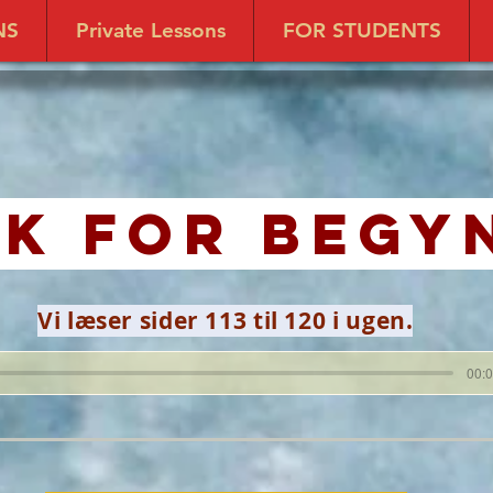
NS
Private Lessons
FOR STUDENTS
k for Begy
Vi læser sider 113 til 120 i ugen.
00:0