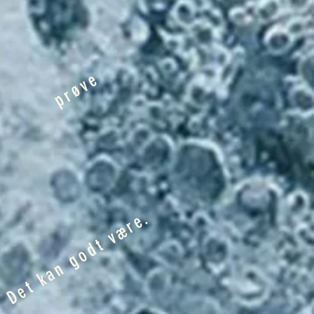
prøve
Det kan godt være.