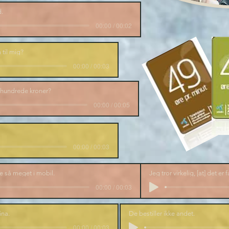
.
00:00 / 00:02
 til mig?
00:00 / 00:03
to hundrede kroner?
00:00 / 00:05
00:00 / 00:03
e så meget i mobil.
Jeg tror virkelig, [at] det er f
00:00 / 00:03
ina.
De bestiller ikke andet.
00:00 / 00:03