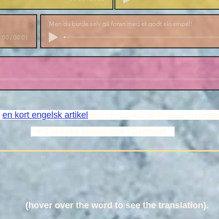
Men du burde selv gå foran med et godt eksempel!
:00 / 00:01
r
en kort engelsk artikel
om en mands oplevelse (experie
med at købe taletidskort i Danmark.
...
(hover over the word to see the translation).