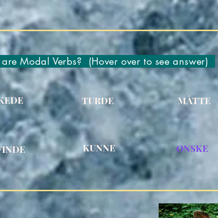
 are Modal Verbs? (Hover over to see answer)
KEDE
TURDE
MÅTTE
KUNNE
ØNSKE
FINDE