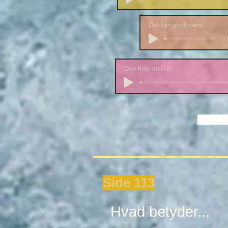
Det kan godt være.
00
Den hele dialog.
Her e
Side 113
Hvad betyder